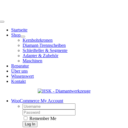
Skip
DIAMANTWERKZEUGE VOM LANGJÄHRIGEN EXPERTEN
to
KOSTENLOSER VERSAND AB 250€ BESTELLWERT
JETZT PROFI-
content
BERATUNG VEREINBAREN!
Toggle
Navigation
Startseite
Shop
Kernbohrkronen
Diamant-Trennscheiben
Schleifteller & Segmente
Adapter & Zubehör
Maschinen
Reparatur
Über uns
Wissenswert
Kontakt
WooCommerce My Account
Username:
Password:
Remember Me